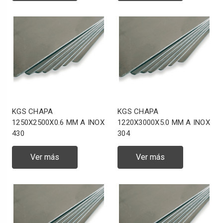
KGS CHAPA
KGS CHAPA
1250X2500X0.6 MM A INOX
1220X3000X5.0 MM A INOX
430
304
Ver más
Ver más