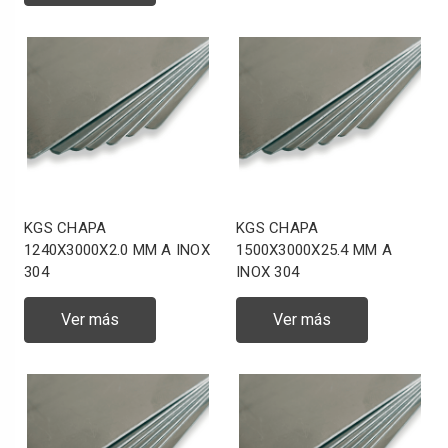
KGS CHAPA
KGS CHAPA
1240X3000X2.0 MM A INOX
1500X3000X25.4 MM A
304
INOX 304
Ver más
Ver más