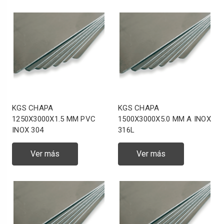
KGS CHAPA
KGS CHAPA
1250X3000X1.5 MM PVC
1500X3000X5.0 MM A INOX
INOX 304
316L
Ver más
Ver más